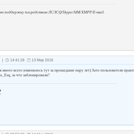
аю поддержку посредством ЛС/ICQ/Skype/AIM/XMPP/E-mail.
|
14:41:28
13 Мар 2016
к много всего изменилось тут за прошедшие пару лет) Зато пользователи практи
s_Esq, за что заблокировали?