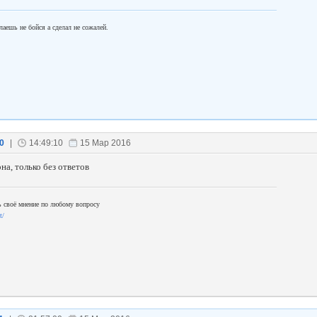
лаешь не бойся а сделал не сожалей.
0
|
14:49:10
15 Мар 2016
она, только без ответов
 своё мнение по любому вопросу
t/