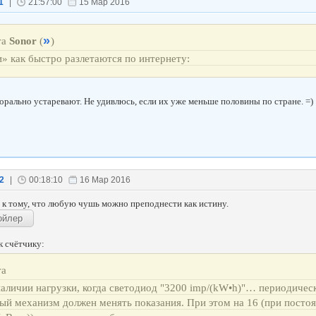
1
|
21:57:00
15 Мар 2016
та
Sonor
(
)
» как быстро разлетаются по интернету:
орально устаревают. Не удивлюсь, если их уже меньше половины по стране. =)
2
|
00:18:10
16 Мар 2016
о к тому, что любую чушь можно преподнести как истину.
к счётчику:
та
аличии нагрузки, когда светодиод "3200 imp/(kW•h)"… периодичес
ый механизм должен менять показания. При этом на 16 (при посто