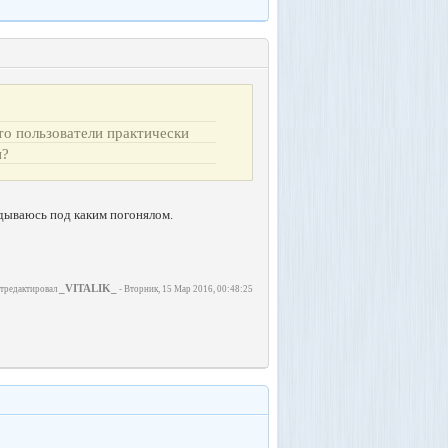
то пользователи практически
и?
адываюсь под каким погонялом.
_VITALIK_
тредактировал
-
Вторник, 15 Мар 2016, 00:48:25