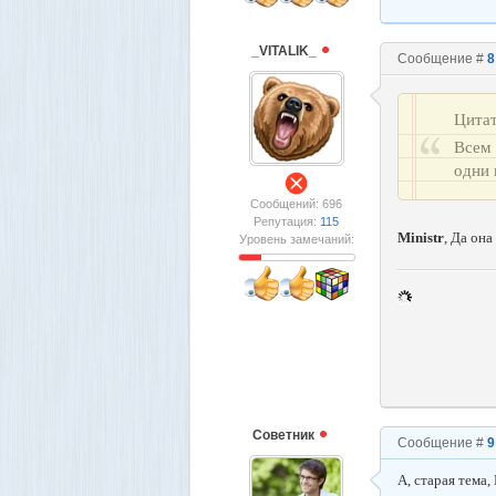
_VITALIK_
Сообщение #
8
Цита
Всем 
одни 
Сообщений: 696
Репутация:
115
Ministr
, Да она
Уровень замечаний:
Сoветник
Сообщение #
9
А, старая тема,