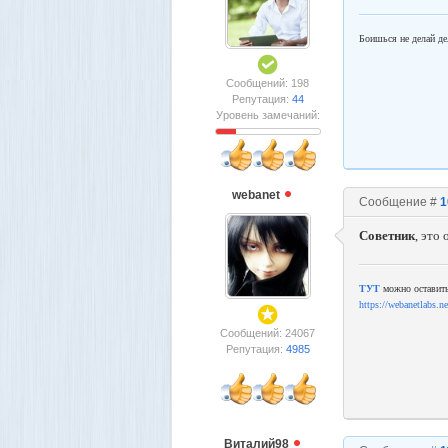
Боишься не делай де
Сообщений: 198
Репутация:
44
Уровень замечаний:
webanet
Сообщение #
1
Сoветник
, это 
ТУТ
можно оставить
https://webanetlabs.ne
Сообщений: 24067
Репутация:
4985
Виталий98