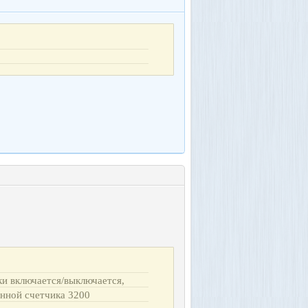
ки включается/выключается,
янной счетчика 3200