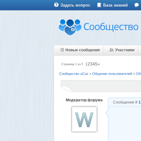
Задать вопрос
База знаний
Новые сообщения
Участники
2
3
4
5
»
1
Страница
1
из
5
Сообщество uCoz
»
Общение пользователей
»
Об
Модератор форума
Сообщение #
1