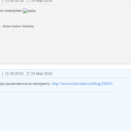
|
00:55:32
14 Мар 2016
охое поведение
u
- Rolesu Authors Workshop.
|
00:25:51
15 Мар 2016
тро разлетаются по интернету:
http://www.ochevidets.ru/blog/25653/