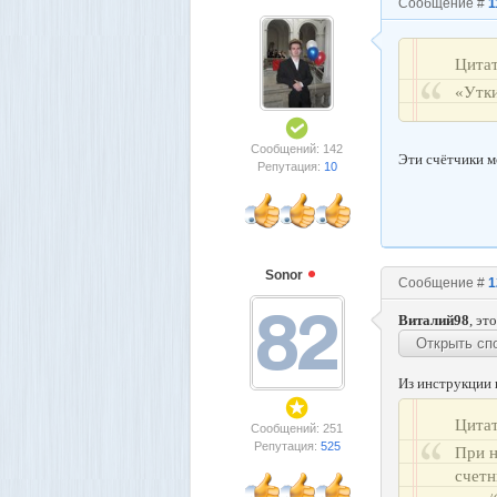
Сообщение #
1
Цита
«Утки
Сообщений: 142
Эти счётчики м
Репутация:
10
Sonor
Сообщение #
1
Виталий98
, эт
Из инструкции 
Цита
Сообщений: 251
Репутация:
525
При н
счетн