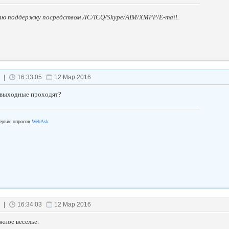
аю поддержку посредством ЛС/ICQ/Skype/AIM/XMPP/E-mail.
|
16:33:05
12 Мар 2016
к выходные проходят?
ервис опросов
WebAsk
|
16:34:03
12 Мар 2016
ржное веселье.