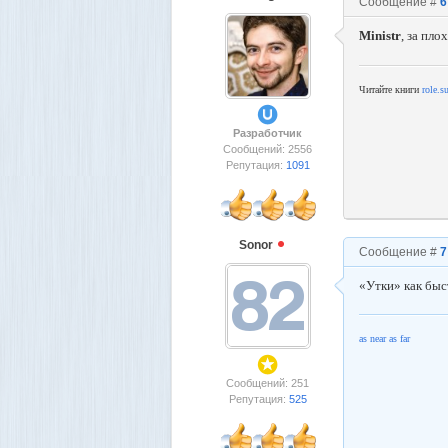
Сообщение #
6
Ministr
, за пл
Читайте книги
role.s
Разработчик
Сообщений: 2556
Репутация:
1091
Sonor
Сообщение #
7
«Утки» как быс
as near as far
Сообщений: 251
Репутация:
525