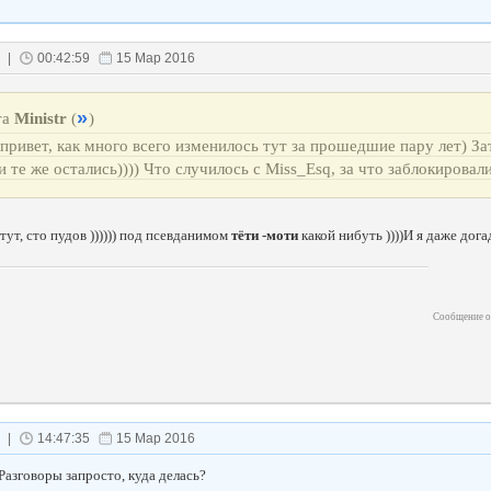
|
00:42:59
15 Мар 2016
та
Ministr
(
)
привет, как много всего изменилось тут за прошедшие пару лет) За
и те же остались)))) Что случилось с Miss_Esq, за что заблокировал
 тут, сто пудов )))))) под псевданимом
тёти -моти
какой нибуть ))))И я даже дог
Сообщение о
|
14:47:35
15 Мар 2016
 Разговоры запросто, куда делась?