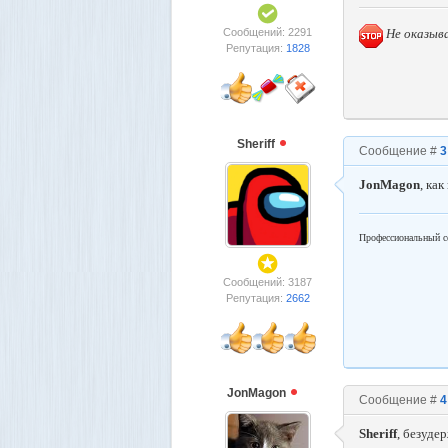
Сообщений: 2291
Не оказыв
Репутация:
1828
Shеriff
Сообщение #
3
JonMagon
, ка
Профессиональный с
Сообщений: 3187
Репутация:
2662
JonMagon
Сообщение #
4
Shеriff
, безуде