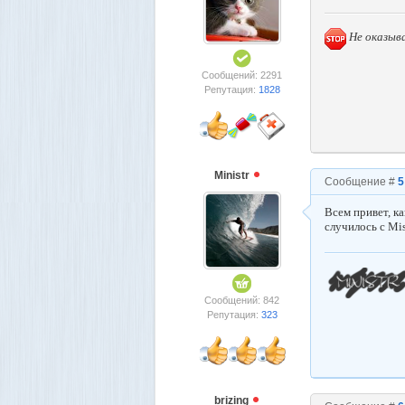
Не оказыв
Сообщений: 2291
Репутация:
1828
Ministr
Сообщение #
5
Всем привет, ка
случилось с Mis
Сообщений: 842
Репутация:
323
brizing